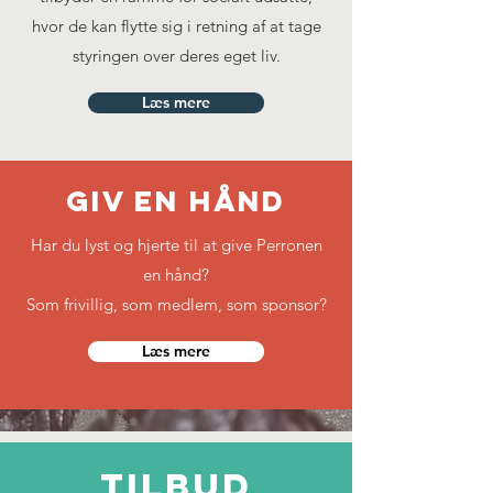
hvor de kan flytte sig i retning af at tage
styringen over deres eget liv.
Læs mere
giv en hånd
Har du lyst og hjerte til at give Perronen
en hånd?
Som frivillig, som medlem, som sponsor?
Læs mere
tilbud