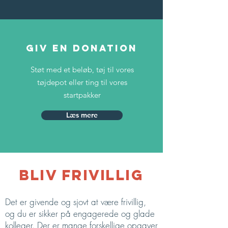
giv en donation
Støt med et beløb, tøj til vores
tøjdepot eller ting til vores
startpakker
Læs mere
bliv frivillig
Det er givende og sjovt at være frivillig,
og du er sikker på engagerede og glade
kolleger. Der er mange forskellige opgaver