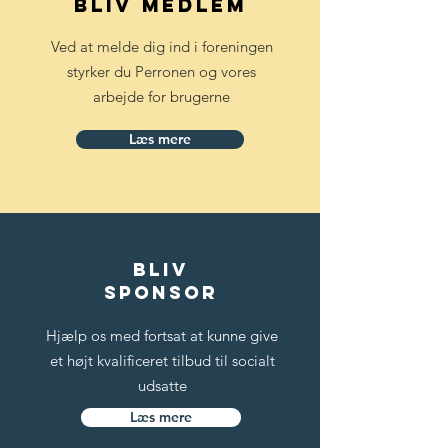
Bliv medlem
Ved at melde dig ind i foreningen
styrker du Perronen og vores
arbejde for brugerne
Læs mere
bliv
sponsor
Hjælp os med fortsat at kunne give
et højt kvalificeret tilbud til socialt
udsatte
Læs mere