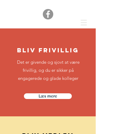
Bliv frivillig
Det er givende og sjovt at være
frivillig, og du er sikker på
engagerede og glade kolleger
Læs mere