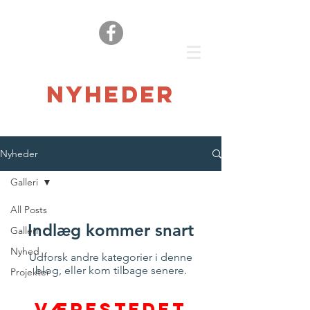
nyheder
Nyheder
Galleri
All Posts
Indlæg kommer snart
Galleri
Nyhed
Udforsk andre kategorier i denne
blog, eller kom tilbage senere.
Projekter
værestedet