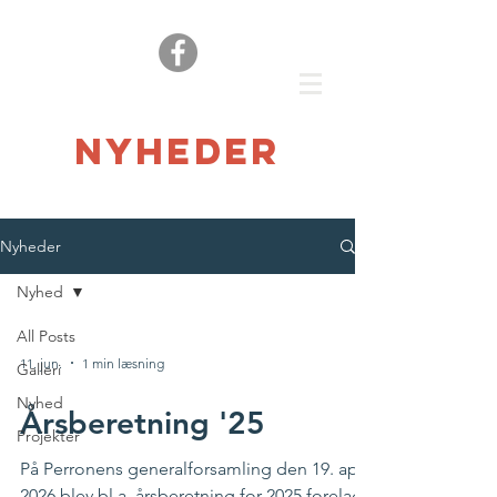
nyheder
Nyheder
Nyhed
All Posts
11. jun.
1 min læsning
Galleri
Nyhed
Årsberetning '25
Projekter
På Perronens generalforsamling den 19. april
2026 blev bl.a. årsberetning for 2025 forelagt